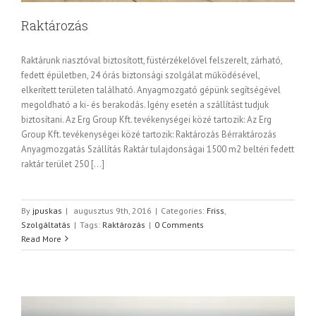
Raktározás
Raktárunk riasztóval biztosított, füstérzékelővel felszerelt, zárható,
fedett épületben, 24 órás biztonsági szolgálat működésével,
elkerített területen található. Anyagmozgató gépünk segítségével
megoldható a ki- és berakodás. Igény esetén a szállítást tudjuk
biztosítani. Az Erg Group Kft. tevékenységei közé tartozik: Az Erg
Group Kft. tevékenységei közé tartozik: Raktározás Bérraktározás
Anyagmozgatás Szállítás Raktár tulajdonságai 1500 m2 beltéri fedett
raktár terület 250 [...]
By
jpuskas
|
augusztus 9th, 2016
|
Categories:
Friss
,
Szolgáltatás
|
Tags:
Raktározás
|
0 Comments
Read More