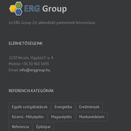
Az ERG Group Zrt. akkreditált partnerinek felsorolása:
ELÉRHETŐSÉGEINK
2220 Vecsés, Vigyázó F. u. 4.
Mobile: +36 30 963 5693
Email:
info@erggroup.hu.
REFERENCIA KATEGÓRIÁK
Egyéb szolgáltatások
Energetika
Eredmények
Közmű - Mélyépítés
Magasépítés
Munkavédelem
Referencia
Építőipar