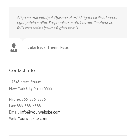
Aliquam erat volutpat. Quisque at est id ligula facilisis laoreet
eget pulvinar nibh. Suspendisse at ultrices dui. Curabitur ac
felis arcu sadips ipsums fugiats nemis.
Luke Beck
,
Theme Fusion
Contact Info
12345 north Street
New York City, NY 555555
Phone: 555-555-5555
Fax: 555-555-5555
Email:
info@yourwebsite.com
Web:
Yourwebsite.com