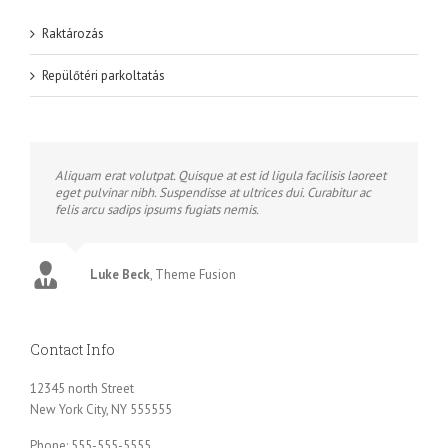
Raktározás
Repülőtéri parkoltatás
Aliquam erat volutpat. Quisque at est id ligula facilisis laoreet
eget pulvinar nibh. Suspendisse at ultrices dui. Curabitur ac
felis arcu sadips ipsums fugiats nemis.
Luke Beck
,
Theme Fusion
Contact Info
12345 north Street
New York City, NY 555555
Phone: 555-555-5555