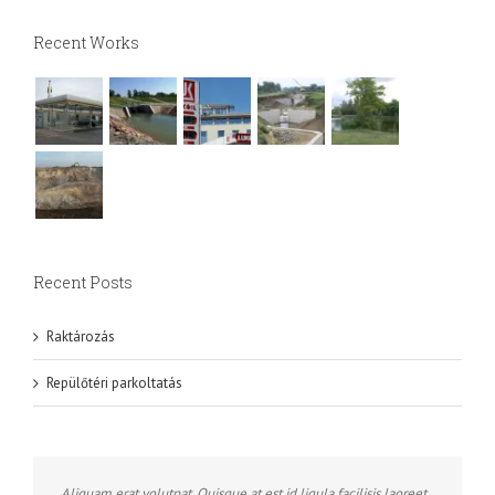
Recent Works
Recent Posts
Raktározás
Repülőtéri parkoltatás
Aliquam erat volutpat. Quisque at est id ligula facilisis laoreet