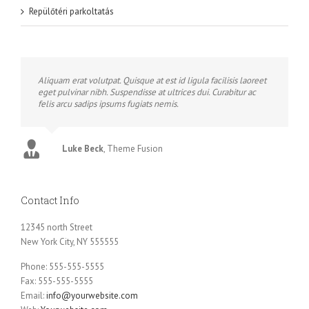
Repülőtéri parkoltatás
Aliquam erat volutpat. Quisque at est id ligula facilisis laoreet
eget pulvinar nibh. Suspendisse at ultrices dui. Curabitur ac
felis arcu sadips ipsums fugiats nemis.
Luke Beck
,
Theme Fusion
Contact Info
12345 north Street
New York City, NY 555555
Phone: 555-555-5555
Fax: 555-555-5555
Email:
info@yourwebsite.com