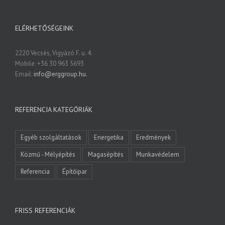
ELÉRHETŐSÉGEINK
2220 Vecsés, Vigyázó F. u. 4.
Mobile: +36 30 963 5693
Email:
info@erggroup.hu.
REFERENCIA KATEGÓRIÁK
Egyéb szolgáltatások
Energetika
Eredmények
Közmű - Mélyépítés
Magasépítés
Munkavédelem
Referencia
Építőipar
FRISS REFERENCIÁK