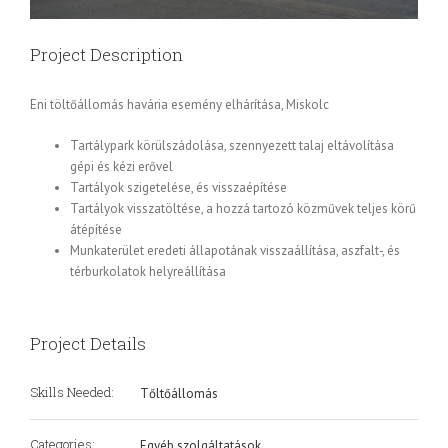
Project Description
Eni töltőállomás havária esemény elhárítása, Miskolc
Tartálypark körülszádolása, szennyezett talaj eltávolítása
gépi és kézi erővel
Tartályok szigetelése, és visszaépítése
Tartályok visszatöltése, a hozzá tartozó közművek teljes körű
átépítése
Munkaterület eredeti állapotának visszaállítása, aszfalt-, és
térburkolatok helyreállítása
Project Details
Skills Needed:
Tőltőállomás
Categories:
Egyéb szolgáltatások