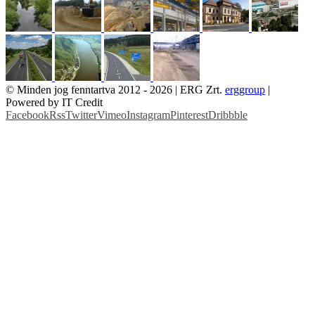
© Minden jog fenntartva 2012 -
2026 | ERG Zrt.
erggroup
|
Powered by IT Credit
Facebook
Rss
Twitter
Vimeo
Instagram
Pinterest
Dribbble