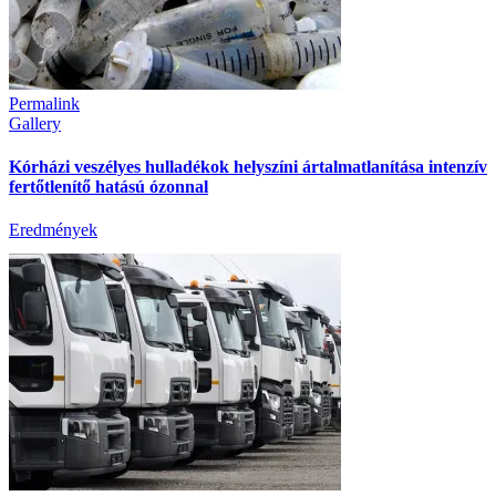
Permalink
Gallery
Kórházi veszélyes hulladékok helyszíni ártalmatlanítása intenzív
fertőtlenítő hatású ózonnal
Eredmények