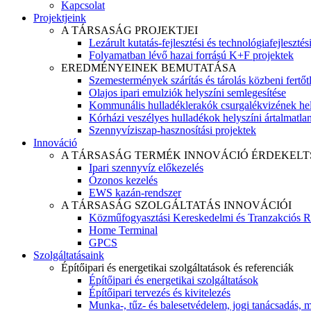
Kapcsolat
Projektjeink
A TÁRSASÁG PROJEKTJEI
Lezárult kutatás-fejlesztési és technológiafejlesztés
Folyamatban lévő hazai forrású K+F projektek
EREDMÉNYEINEK BEMUTATÁSA
Szemestermények szárítás és tárolás közbeni fertőt
Olajos ipari emulziók helyszíni semlegesítése
Kommunális hulladéklerakók csurgalékvizének hel
Kórházi veszélyes hulladékok helyszíni ártalmatlaní
Szennyvíziszap-hasznosítási projektek
Innováció
A TÁRSASÁG TERMÉK INNOVÁCIÓ ÉRDEKELT
Ipari szennyvíz előkezelés
Ózonos kezelés
EWS kazán-rendszer
A TÁRSASÁG SZOLGÁLTATÁS INNOVÁCIÓI
Közműfogyasztási Kereskedelmi és Tranzakciós R
Home Terminal
GPCS
Szolgáltatásaink
Építőipari és energetikai szolgáltatások és referenciák
Építőipari és energetikai szolgáltatások
Építőipari tervezés és kivitelezés
Munka-, tűz- és balesetvédelem, jogi tanácsadás, m