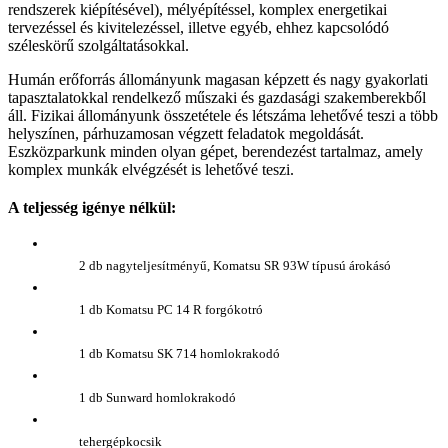
rendszerek kiépítésével), mélyépítéssel, komplex energetikai
tervezéssel és kivitelezéssel, illetve egyéb, ehhez kapcsolódó
széleskörű szolgáltatásokkal.
Humán erőforrás állományunk magasan képzett és nagy gyakorlati
tapasztalatokkal rendelkező műszaki és gazdasági szakemberekből
áll. Fizikai állományunk összetétele és létszáma lehetővé teszi a több
helyszínen, párhuzamosan végzett feladatok megoldását.
Eszközparkunk minden olyan gépet, berendezést tartalmaz, amely
komplex munkák elvégzését is lehetővé teszi.
A teljesség igénye nélkül:
2 db nagyteljesítményű, Komatsu SR 93W típusú árokásó
1 db Komatsu PC 14 R forgókotró
1 db Komatsu SK 714 homlokrakodó
1 db Sunward homlokrakodó
tehergépkocsik