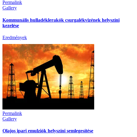
Permalink
Gallery
Kommunális hulladéklerakók csurgalékvizének helyszíni
kezelése
Eredmények
Permalink
Gallery
Olajos ipari emulziók helyszíni semlegesítése