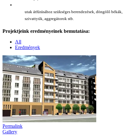
utak átfúrásához szükséges berendezések, döngölő békák,
szivattyúk, aggregátorok stb.
Projektjeink eredményeinek bemutatása:
All
Eredmények
Permalink
Gallery