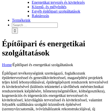
Energetikai tervezés és kivitelezés
Közmű- és mélyépítés
Egyéb építőipari szolgáltatások
Raktározás
Termékeink
Építőipari és energetikai
szolgáltatások
Home
/
Építőipari és energetikai szolgáltatások
Építőipari tevékenységünk szerteágazó, foglalkozunk
épülettervezéssel és generálkivitelezéssel, magasépítési projektek
teljes körű lebonyolításával, épületgépészeti rendszerek tervezésével
és kivitelezésével (különös tekintettel a távfűtések méréstechnikai
rendszereinek kiépítésére, hőmennyiségmérőkre, költségosztókra),
kogenerációs és trigenerációs energetikai tervezéssel és
kivitelezéssel, közvilágítás tervezéssel és kivitelezéssel, valamint
folyadék szállítására szolgáló közművek építésével
(szennyvízcsatornák, ivóvízhálózatok rekonstrukciójával, új