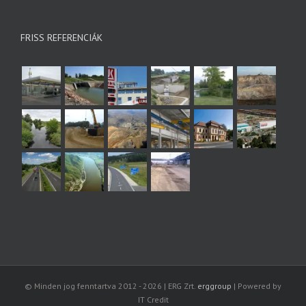
FRISS REFERENCIÁK
© Minden jog fenntartva 2012 -
2026 | ERG Zrt.
erggroup
| Powered by
IT Credit