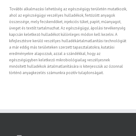
További alkalmazási lehetőség az egészségügy területén mutatkozik,
ahol az egészségügyi veszélyes hulladékok, fertőzött anyagok
összessége, mely fecskendőket, injekciós tűket, papírt, műanyagot,
üveget és textilt tartalmazhat. Az egészségügyi, ápolási tevékenység
kapcsán keletkező hulladékot különleges módon kell kezelni. A
kifejlesztésre kerülő veszélyes hulladékártalmatlanítási technológiát
a már eddig más területeken szerzett tapasztalatokra, kutatási
eredményekre alapozzuk, azzal a szándékkal, hogy az
egészségügyben keletkező mikrobiológiailag veszélyesnek
minősített hulladékok ártalmatlanítására is kiterjesszük az ózonnal
történő anyagkezelés számunkra pozitív tulajdonságait.