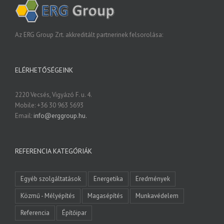
Az ERG Group Zrt. akkreditált partnerinek felsorolása:
ELÉRHETŐSÉGEINK
2220 Vecsés, Vigyázó F. u. 4.
Mobile: +36 30 963 5693
Email:
info@erggroup.hu.
REFERENCIA KATEGÓRIÁK
Egyéb szolgáltatások
Energetika
Eredmények
Közmű - Mélyépítés
Magasépítés
Munkavédelem
Referencia
Építőipar