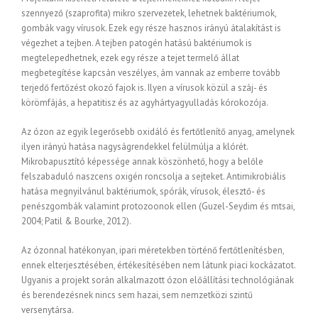
szennyező (szaprofita) mikro szervezetek, lehetnek baktériumok,
gombák vagy vírusok. Ezek egy része hasznos irányú átalakítást is
végezhet a tejben. A tejben patogén hatású baktériumok is
megtelepedhetnek, ezek egy része a tejet termelő állat
megbetegítése kapcsán veszélyes, ám vannak az emberre tovább
terjedő fertőzést okozó fajok is. Ilyen a vírusok közül a száj- és
körömfájás, a hepatitisz és az agyhártyagyulladás kórokozója.
Az ózon az egyik legerősebb oxidáló és fertőtlenítő anyag, amelynek
ilyen irányú hatása nagyságrendekkel felülmúlja a klórét.
Mikrobapusztító képessége annak köszönhető, hogy a belőle
felszabaduló naszcens oxigén roncsolja a sejteket. Antimikrobiális
hatása megnyilvánul baktériumok, spórák, vírusok, élesztő- és
penészgombák valamint protozoonok ellen (Guzel-Seydim és mtsai,
2004; Patil & Bourke, 2012).
Az ózonnal hatékonyan, ipari méretekben történő fertőtlenítésben,
ennek elterjesztésében, értékesítésében nem látunk piaci kockázatot.
Ugyanis a projekt során alkalmazott ózon előállítási technológiának
és berendezésnek nincs sem hazai, sem nemzetközi szintű
versenytársa.