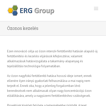
Ózonos kezelés
Ezen innováció célja az ózon intenzív fertőtlenítő hatásán alapuló új
fertőtlenítési és kezelési eljárások kifejlesztése, valamint
alkalmazásuk hatásvizsgálata a takarmány-alapanyag és
tejelőállítási technológia folyamatában.
Az ózon nagyfokú fertőtlenítő hatása hosszú ideje ismert, ennek
ellenére ilyen irányú gyakorlati felhasználása a mai napig nem
terjedt el. Ennek oka, hogy a jelenleg forgalomban lévő
berendezések nem alkalmasak olyan nagy koncentrációjú ózon
előállítására, amely a nagyüzemi fertőtlenítéshez szükségesek.
Projektünk kísérleti felülete a tejtermékekhez kötődik. A tejet