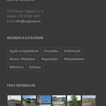
2220 Vecsés, Vigyázó F. u. 4.
Mobile: +36 30 963 5693
Email:
info@erggroup.hu.
REFERENCIA KATEGÓRIÁK
Egyéb szolgáltatások
Energetika
Eredmények
Közmű - Mélyépítés
Magasépítés
Munkavédelem
Referencia
Építőipar
FRISS REFERENCIÁK