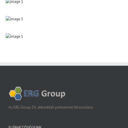
Az ERG Group Zrt. akkreditált partnerinek felsorolása:
ELÉRHETŐSÉGEINK