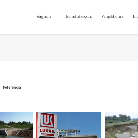
English
Bemutatkozás
Projektjeink
In
Referencia
Köduvizig vízi
Szigets
il töltőállomás