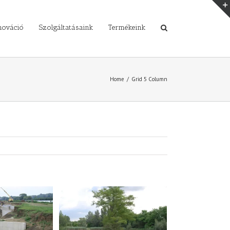
nováció
Szolgáltatásaink
Termékeink
Home
/
Grid 5 Column
zentmiklós,