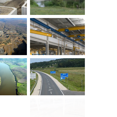
kármentesítése
olgáltatások
erencia
r-Tata Kft.
olgáltatások
erencia
tópálya Kezelő
Zrt.
olgáltatások
erencia
, Nyest utca