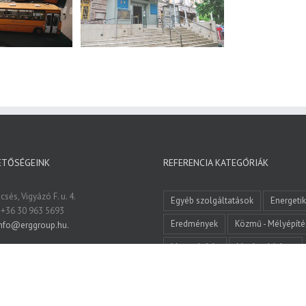
st XIV ker
NA300-as KGPVC
NA300
 Vízművek Zrt
csatornavezeték fektetés
csatornave
yépítés
Referencia
Közmű - Mélyépítés
Referencia
Közmű - Mély
ETŐSÉGEINK
REFERENCIA KATEGÓRIÁK
sés, Vigyázó F. u. 4.
Egyéb szolgáltatások
Energeti
 +36 30 963 5693
Eredmények
Közmű - Mélyépíté
nfo@erggroup.hu.
Magasépítés
Munkavédelem
Referencia
Építőipar