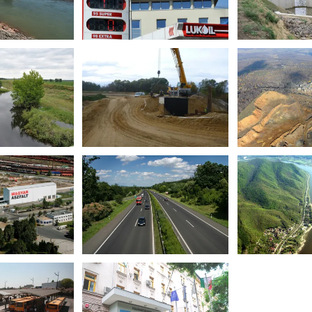
létesítményei
Bucka-tó 
zolgáltatások
Egyéb szolgáltatások
Egyéb sz
ferencia
Referencia
Ref
 jobb parti
Recsk, Lahóca-hegyi
Güntne
zvédelme
színesfém
Egyéb sz
bányászathoz köthető
zolgáltatások
Ref
környezeti károk
ferencia
felszámolása
Egyéb szolgáltatások
Referencia
Észak-Dunántúli Vízügyi
Állami Au
ntertoll Zrt.
Építő és Szolgáltató Kft.
zolgáltatások
Egyéb szolgáltatások
Egyéb sz
ferencia
Referencia
Ref
Budapest, Párnás utca
Budapest