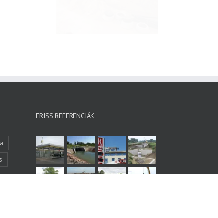
-as KGPVC
zeték fektetés
építés
Referencia
FRISS REFERENCIÁK
ka
s