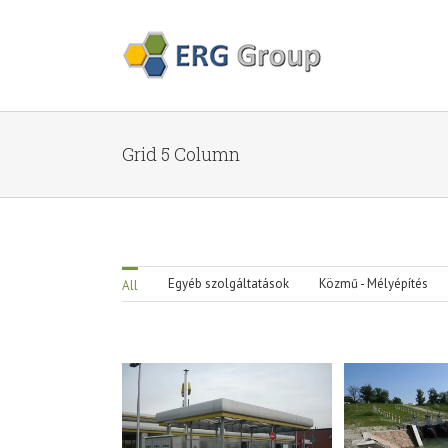
Grid 5 Column
Egyéb szolgáltatások
Közmű - Mélyépítés
All
öltőállomás,
Szigetköz mentett oldal,
Pér, Luko