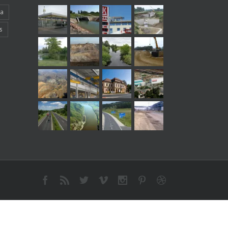
ka
s
Facebook
Rss
Twitter
Vimeo
Instagram
Pinterest
Dribbble