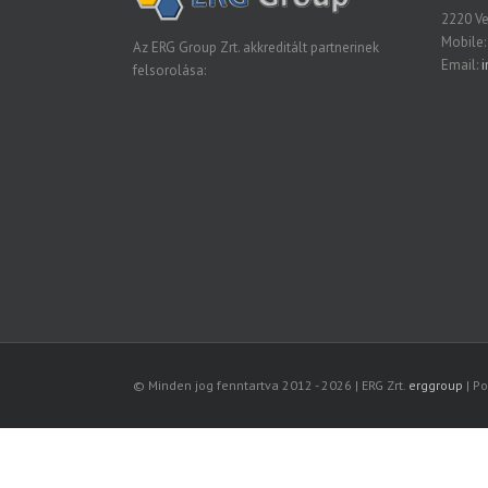
2220 Vec
Mobile:
Az ERG Group Zrt. akkreditált partnerinek
Email:
i
felsorolása:
© Minden jog fenntartva 2012 -
2026 | ERG Zrt.
erggroup
| Po