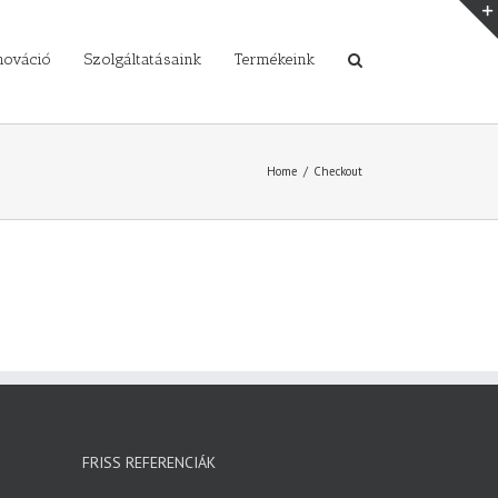
nováció
Szolgáltatásaink
Termékeink
Home
/
Checkout
FRISS REFERENCIÁK