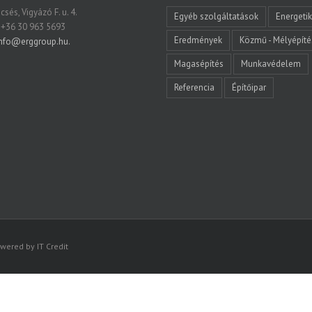
sés, Vigyázó F. u. 4.
Egyéb szolgáltatások
Energeti
 +36 30 963 5693
Eredmények
Közmű - Mélyépíté
nfo@erggroup.hu.
Magasépítés
Munkavédelem
Referencia
Építőipar
wered by IT Credit