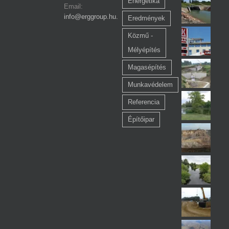
Energetika
Email:
info@erggroup.hu.
Eredmények
Közmű -
Mélyépítés
Magasépítés
Munkavédelem
Referencia
Építőipar