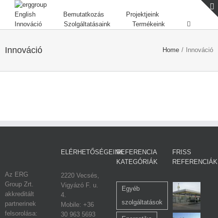
English
Bemutatkozás
Projektjeink
Innováció
Szolgáltatásaink
Termékeink
Innováció
Home
/
Innováció
ELÉRHETŐSÉGEINK
REFERENCIA
FRISS
KATEGÓRIÁK
REFERENCIÁK
Az ERG
2220 Vecsés,
Group Zrt.
Vigyázó F. u.
Egyéb
akkreditált
4.
szolgáltatások
partnerinek
Mobile: +36
felsorolása:
30 963 5693