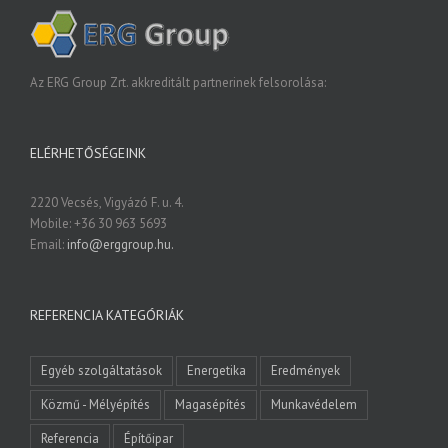
Az ERG Group Zrt. akkreditált partnerinek felsorolása:
ELÉRHETŐSÉGEINK
2220 Vecsés, Vigyázó F. u. 4.
Mobile: +36 30 963 5693
Email:
info@erggroup.hu.
REFERENCIA KATEGÓRIÁK
Egyéb szolgáltatások
Energetika
Eredmények
Közmű - Mélyépítés
Magasépítés
Munkavédelem
Referencia
Építőipar