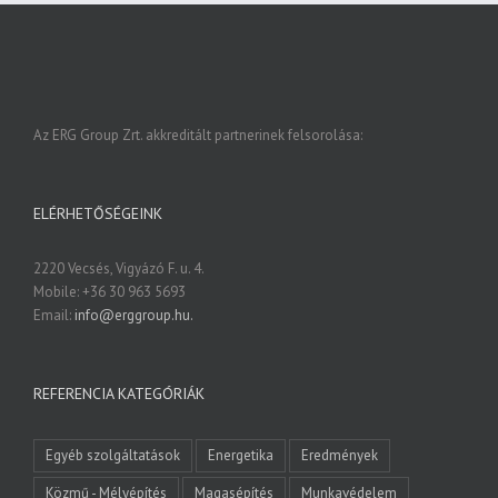
Az ERG Group Zrt. akkreditált partnerinek felsorolása:
ELÉRHETŐSÉGEINK
2220 Vecsés, Vigyázó F. u. 4.
Mobile: +36 30 963 5693
Email:
info@erggroup.hu.
REFERENCIA KATEGÓRIÁK
Egyéb szolgáltatások
Energetika
Eredmények
Közmű - Mélyépítés
Magasépítés
Munkavédelem