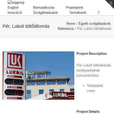
English
Bemutatkozás
Projektjeink
Innováció
Szolgáltatásaink
Termékeink
Home
/
Egyéb szolgáltatások
,
Pér, Lukoil töltőállomás
Referencia
/
Pér, Lukoil töltőállomás
Project Description
Pér, Lukoil töltőállomás
tartályparkjának
korszerűsítése
Tartálypark
csere
Project Details