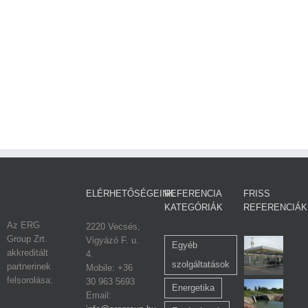
ELÉRHETŐSÉGEINK
REFERENCIA
FRISS
KATEGÓRIÁK
REFERENCIÁK
Az ERG
2220 Vecsés,
Group Zrt.
Vigyázó F. u.
Egyéb
akkreditált
4.
szolgáltatások
partnerinek
Mobile: +36
felsorolása:
30 963 5693
Energetika
Email: