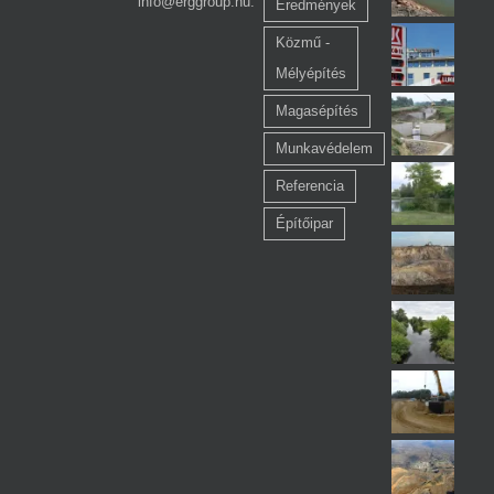
info@erggroup.hu.
Eredmények
Közmű -
Mélyépítés
Magasépítés
Munkavédelem
Referencia
Építőipar