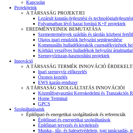
Kapcsolat
Projektjeink
A TÁRSASÁG PROJEKTJEI
Lezárult kutatás-fejlesztési és technológiafejlesztés
Folyamatban lévő hazai forrású K+F projektek
EREDMÉNYEINEK BEMUTATÁSA
Szemestermények szárítás és tárolás közbeni fertőt
Olajos ipari emulziók helyszíni semlegesítése
Kommunális hulladéklerakók csurgalékvizének hel
Kórházi veszélyes hulladékok helyszíni ártalmatlaní
Szennyvíziszap-hasznosítási projektek
Innováció
A TÁRSASÁG TERMÉK INNOVÁCIÓ ÉRDEKELT
Ipari szennyvíz előkezelés
Ózonos kezelés
EWS kazán-rendszer
A TÁRSASÁG SZOLGÁLTATÁS INNOVÁCIÓI
Közműfogyasztási Kereskedelmi és Tranzakciós R
Home Terminal
GPCS
Szolgáltatásaink
Építőipari és energetikai szolgáltatások és referenciák
Építőipari és energetikai szolgáltatások
Építőipari tervezés és kivitelezés
Munka-, tűz- és balesetvédelem, jogi tanácsadás, m