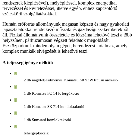
rendszerek kiépítésével), mélyépítéssel, komplex energetikai
tervezéssel és kivitelezéssel, illetve egyéb, ehhez kapcsolódó
széleskörű szolgáltatásokkal.
Humán erőforrás állományunk magasan képzett és nagy gyakorlati
tapasztalatokkal rendelkező műszaki és gazdasági szakemberekből
áll. Fizikai állományunk összetétele és létszáma lehetővé teszi a több
helyszínen, párhuzamosan végzett feladatok megoldását.
Eszközparkunk minden olyan gépet, berendezést tartalmaz, amely
komplex munkák elvégzését is lehetővé teszi.
A teljesség igénye nélkül:
2 db nagyteljesítményű, Komatsu SR 93W típusú árokásó
1 db Komatsu PC 14 R forgókotró
1 db Komatsu SK 714 homlokrakodó
1 db Sunward homlokrakodó
tehergépkocsik