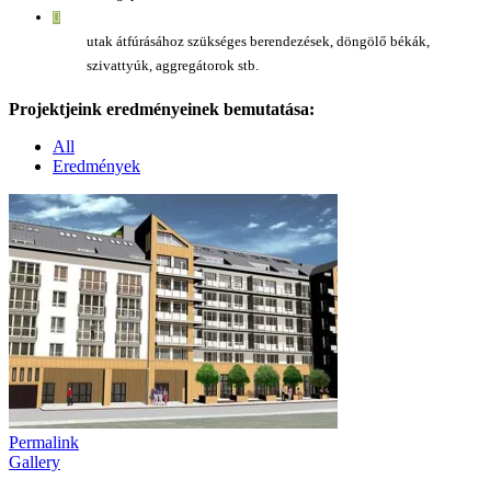
utak átfúrásához szükséges berendezések, döngölő békák,
szivattyúk, aggregátorok stb.
Projektjeink eredményeinek bemutatása:
All
Eredmények
Permalink
Gallery