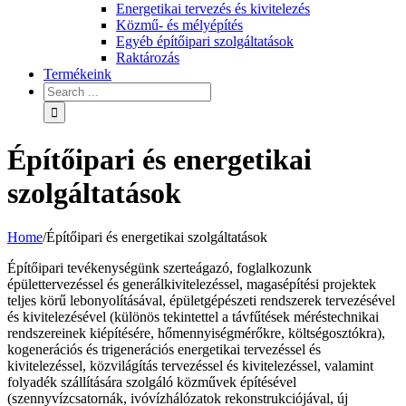
Energetikai tervezés és kivitelezés
Közmű- és mélyépítés
Egyéb építőipari szolgáltatások
Raktározás
Termékeink
Építőipari és energetikai
szolgáltatások
Home
/
Építőipari és energetikai szolgáltatások
Építőipari tevékenységünk szerteágazó, foglalkozunk
épülettervezéssel és generálkivitelezéssel, magasépítési projektek
teljes körű lebonyolításával, épületgépészeti rendszerek tervezésével
és kivitelezésével (különös tekintettel a távfűtések méréstechnikai
rendszereinek kiépítésére, hőmennyiségmérőkre, költségosztókra),
kogenerációs és trigenerációs energetikai tervezéssel és
kivitelezéssel, közvilágítás tervezéssel és kivitelezéssel, valamint
folyadék szállítására szolgáló közművek építésével
(szennyvízcsatornák, ivóvízhálózatok rekonstrukciójával, új