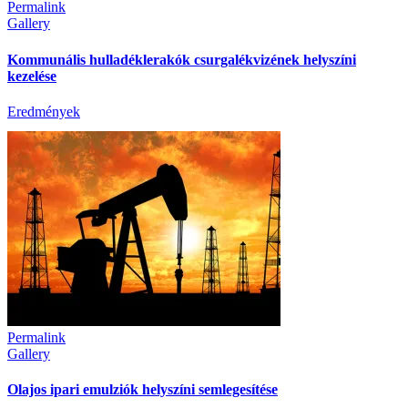
Permalink
Gallery
Kommunális hulladéklerakók csurgalékvizének helyszíni
kezelése
Eredmények
Permalink
Gallery
Olajos ipari emulziók helyszíni semlegesítése