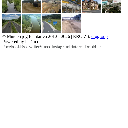
© Minden jog fenntartva 2012 -
2026 | ERG Zrt.
erggroup
|
Powered by IT Credit
Facebook
Rss
Twitter
Vimeo
Instagram
Pinterest
Dribbble