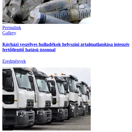
Permalink
Gallery
Kórházi veszélyes hulladékok helyszíni ártalmatlanítása intenzív
fertőtlenítő hatású ózonnal
Eredmények