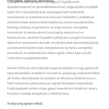
Energetika
,
Építőipar
,
Referencia
Építőipari tevékenységünk szerteágazó, foglalkozunk
épülettervezéssel és generálkivitelezéssel, magasépítési projektek
teljes körű lebonyolításával, épületgépészeti rendszerek
tervezésével és kivitelezésével (különös tekintettel a távfűtések
méréstechnikai rendszereinek kiépítésére, hőmennyiségmérőkre,
költségosztókra), kogenerációs és trigenerációs energetikai
tervezéssel és kivitelezéssel, közvilágítás tervezéssel és
kivitelezéssel, valamint folyadék szállítására szolgáló közművek
építésével (szennyvízcsatornák, ivóvízhálózatok rekonstrukciójával,
új rendszerek kiépítésével), mélyépítéssel, komplex energetikai
tervezéssel és kivitelezéssel, illetve egyéb, ehhez kapcsolódó
széleskörű szolgáltatásokkal.
Humán erőforrás állományunk magasan képzett és nagy gyakorlati
tapasztalatokkal rendelkező műszaki és gazdasági szakemberekből
áll. Fizikai állományunk összetétele és létszáma lehetővé teszi a
több helyszínen, párhuzamosan végzett feladatok megoldását.
Eszközparkunk minden olyan gépet, berendezést tartalmaz, amely
komplex munkák elvégzését is lehetővé teszi.
A teljesség igénye nélkül: