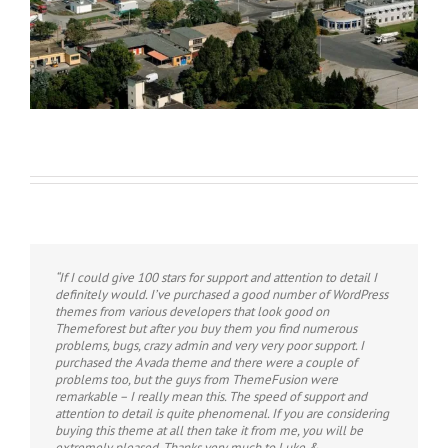
“If I could give 100 stars for support and attention to detail I
definitely would. I’ve purchased a good number of WordPress
themes from various developers that look good on
Themeforest but after you buy them you find numerous
problems, bugs, crazy admin and very very poor support. I
purchased the Avada theme and there were a couple of
problems too, but the guys from ThemeFusion were
remarkable – I really mean this. The speed of support and
attention to detail is quite phenomenal. If you are considering
buying this theme at all then take it from me, you will be
extremely pleased. Thanks very much to Luke &