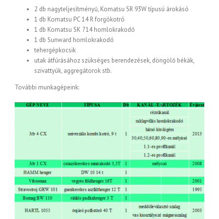
2 db nagyteljesítményű, Komatsu SR 93W típusú árokásó
1 db Komatsu PC 14 R forgókotró
1 db Komatsu SK 714 homlokrakodó
1 db Sunward homlokrakodó
tehergépkocsik
utak átfúrásához szükséges berendezések, döngölő békák,
szivattyúk, aggregátorok stb.
További munkagépeink: