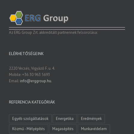
LEARN MORE
Az ERG Group Zrt. akkreditált partnerinek felsorolása:
ELÉRHETŐSÉGEINK
2220 Vecsés, Vigyázó F. u. 4.
Mobile: +36 30 963 5693
Email:
info@erggroup.hu.
REFERENCIA KATEGÓRIÁK
Egyéb szolgáltatások
Energetika
Eredmények
Közmű - Mélyépítés
Magasépítés
Munkavédelem