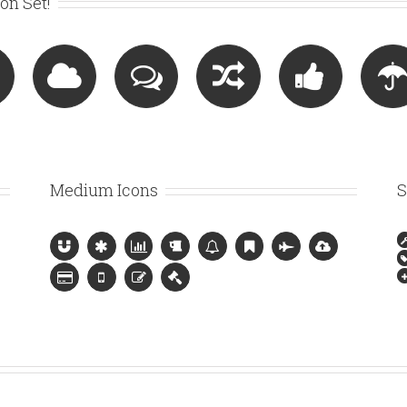
on Set!
Medium Icons
S