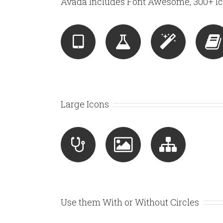
Avada Includes Font Awesome, 300+ Ic
Large Icons
Use them With or Without Circles