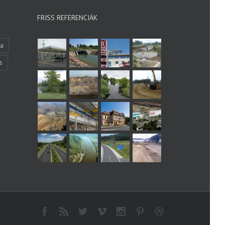
FRISS REFERENCIÁK
ka
s
Facebook
Rss
Twitter
Vimeo
Instagram
Pinterest
Dribbble