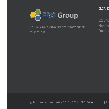
ELÉRH
2220 Vec
Mobile:
Az ERG Group Zrt. akkreditált partnerinek
Email:
i
felsorolása:
© Minden jog fenntartva 2012 -
2026 | ERG Zrt.
erggroup
| Po