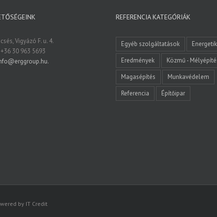
ETŐSÉGEINK
REFERENCIA KATEGÓRIÁK
sés, Vigyázó F. u. 4.
Egyéb szolgáltatások
Energeti
 +36 30 963 5693
Eredmények
Közmű - Mélyépíté
nfo@erggroup.hu.
Magasépítés
Munkavédelem
Referencia
Építőipar
wered by IT Credit