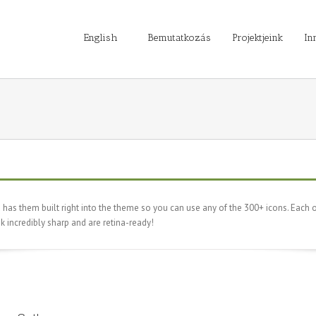
English
Bemutatkozás
Projektjeink
In
s them built right into the theme so you can use any of the 300+ icons. Each o
ok incredibly sharp and are retina-ready!