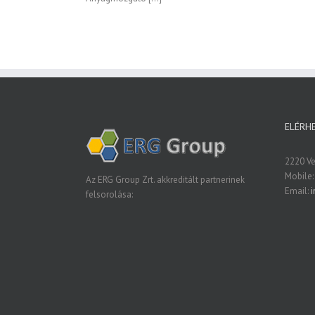
ELÉRH
2220 Vec
Mobile:
Az ERG Group Zrt. akkreditált partnerinek
Email:
i
felsorolása: