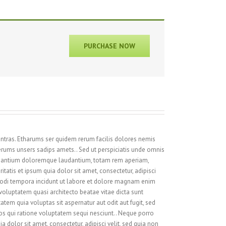
PURCHASE NOW
ntras. Etharums ser quidem rerum facilis dolores nemis
rums unsers sadips amets.. Sed ut perspiciatis unde omnis
cusantium doloremque laudantium, totam rem aperiam,
itatis et ipsum quia dolor sit amet, consectetur, adipisci
odi tempora incidunt ut labore et dolore magnam enim
oluptatem quasi architecto beatae vitae dicta sunt
em quia voluptas sit aspernatur aut odit aut fugit, sed
s qui ratione voluptatem sequi nesciunt.. Neque porro
 dolor sit amet, consectetur, adipisci velit, sed quia non