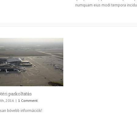
numquam eius modi tempora incidun
téri parkoltatás
8th, 2016
|
1 Comment
an bővebb információk!