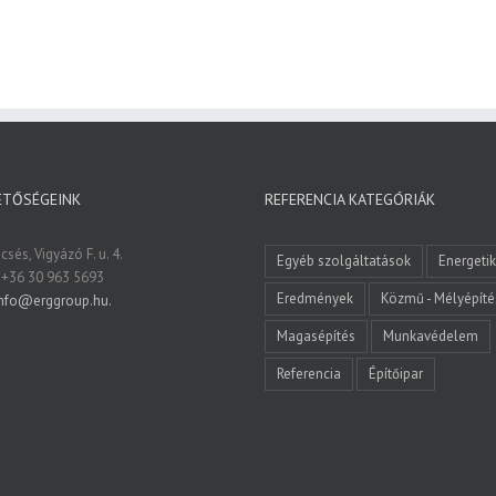
ETŐSÉGEINK
REFERENCIA KATEGÓRIÁK
sés, Vigyázó F. u. 4.
Egyéb szolgáltatások
Energeti
 +36 30 963 5693
Eredmények
Közmű - Mélyépíté
nfo@erggroup.hu.
Magasépítés
Munkavédelem
Referencia
Építőipar