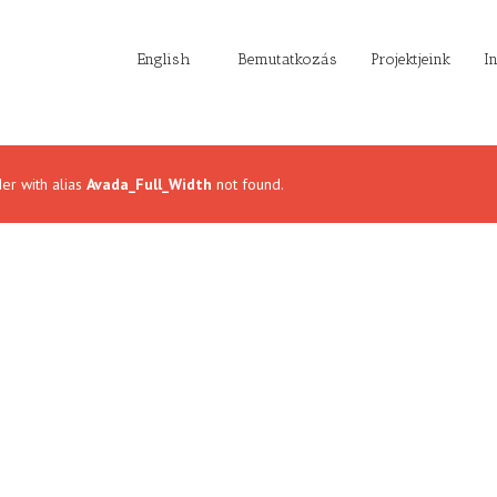
English
Bemutatkozás
Projektjeink
I
der with alias
Avada_Full_Width
not found.