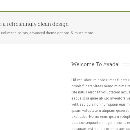
h a refreshingly clean design
, unlimited colors, advanced theme options & much more!
Welcome To Avada!
Lid est laborum dolo rumes fugats u
omnis fugats vitaes nemo minima re
iste natus error sit voluptatem ac
eaque ipsa quae ab illo inventore ver
velit, sed quia non numquam eius m
ipsam voluptatem aliquam quaerat v
explicabo. Nemo enim ipsam voluptat
quia consequuntur magni dolores eo
quisquam est, qui dolorem ipsum quia