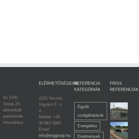
ELÉRHETŐSÉGEINK
REFERENCIA
FRISS
KATEGÓRIÁK
REFERENCIÁK
Az ERG
2220 Vecsés,
Group Zrt.
Vigyázó F. u.
Egyéb
akkreditált
4.
szolgáltatások
partnerinek
Mobile: +36
felsorolása:
30 963 5693
Energetika
Email:
info@erggroup.hu.
Eredmények