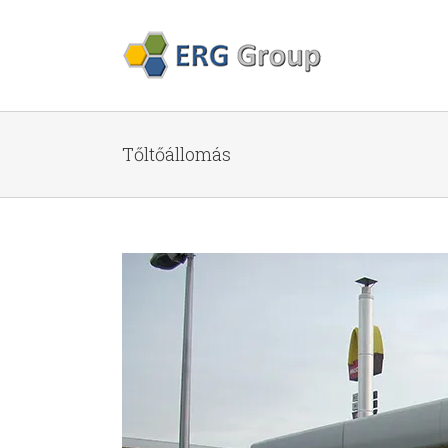
Tőltőállomás