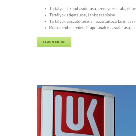
Tartálypark körülszádolása, szennyezett talaj eltáv
Tartályok szigetelése, és visszaépítése
Tartályok visszatöltése, a hozzá tartozó közművek 
Munkaterület eredeti állapotának visszaállítása, asz
LEARN MORE