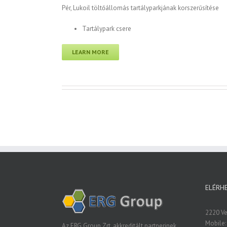
Pér, Lukoil töltőállomás tartályparkjának korszerűsítése
Tartálypark csere
LEARN MORE
ELÉRH
2220 Vec
Mobile:
Az ERG Group Zrt. akkreditált partnerinek