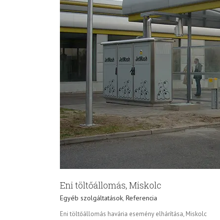
Eni töltőállomás, Miskolc
Egyéb szolgáltatások
,
Referencia
Eni töltőállomás havária esemény elhárítása, Miskolc