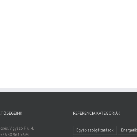
ETŐSÉGEINK
REFERENCIA KATEGÓRIÁK
sés, Vigyázó F. u. 4.
Egyéb szolgáltatások
Energeti
 +36 30 963 5693