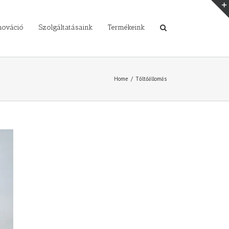
nováció
Szolgáltatásaink
Termékeink
Home
/
Tőltőállomás