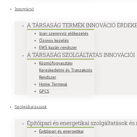
Innováció
A TÁRSASÁG TERMÉK INNOVÁCIÓ ÉRDEKE
Ipari szennyvíz előkezelés
Ózonos kezelés
EWS kazán-rendszer
A TÁRSASÁG SZOLGÁLTATÁS INNOVÁCIÓI
Közműfogyasztási
Kereskedelmi és Tranzakciós
Rendszer
Home Terminal
GPCS
Szolgáltatásaink
Építőipari és energetikai szolgáltatások és
Építőipari és energetikai