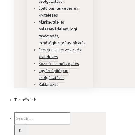
szolgáltatások
Építőipari tervezés és
kivitelezés
Munka-, tűz- és
balesetvédelem, jogi
tanácsadás,
minőségbiztosítás, oktatás
Energetikai tervezés és
kivitelezés
Közmű- és mélyépítés
Egyéb építőipari
szolgáltatások
Raktározás
Termékeink