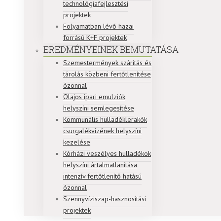
technológiafejlesztési
projektek
Folyamatban lévő hazai
forrású K+F projektek
EREDMÉNYEINEK BEMUTATÁSA
Szemestermények szárítás és
tárolás közbeni fertőtlenítése
ózonnal
Olajos ipari emulziók
helyszíni semlegesítése
Kommunális hulladéklerakók
csurgalékvizének helyszíni
kezelése
Kórházi veszélyes hulladékok
helyszíni ártalmatlanítása
intenzív fertőtlenítő hatású
ózonnal
Szennyvíziszap-hasznosítási
projektek