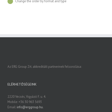
Change the order by format and type
Az ERG Group Zrt. akkreditált partnerinek felsorolása:
ELÉRHETŐSÉGEINK
2220 Vecsés, Vigyázó F. u. 4.
Mobile: +36 30 963 5693
Email:
info@erggroup.hu.