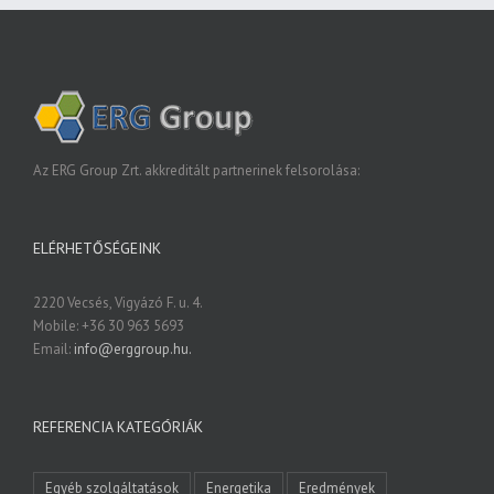
Az ERG Group Zrt. akkreditált partnerinek felsorolása:
ELÉRHETŐSÉGEINK
2220 Vecsés, Vigyázó F. u. 4.
Mobile: +36 30 963 5693
Email:
info@erggroup.hu.
REFERENCIA KATEGÓRIÁK
Egyéb szolgáltatások
Energetika
Eredmények