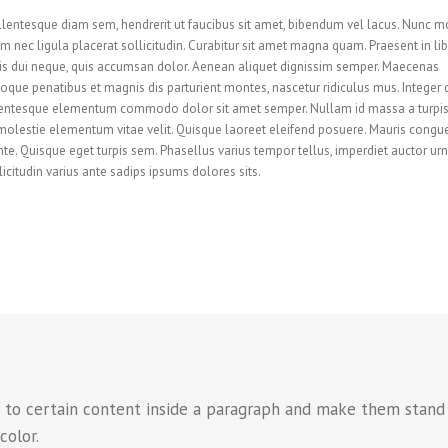
ellentesque diam sem, hendrerit ut faucibus sit amet, bibendum vel lacus. Nunc m
nec ligula placerat sollicitudin. Curabitur sit amet magna quam. Praesent in lib
tis dui neque, quis accumsan dolor. Aenean aliquet dignissim semper. Maecenas
oque penatibus et magnis dis parturient montes, nascetur ridiculus mus. Integer 
 Pellentesque elementum commodo dolor sit amet semper. Nullam id massa a turpi
olestie elementum vitae velit. Quisque laoreet eleifend posuere. Mauris congu
ante. Quisque eget turpis sem. Phasellus varius tempor tellus, imperdiet auctor ur
citudin varius ante sadips ipsums dolores sits.
n to certain content inside a paragraph and make them stand 
color.