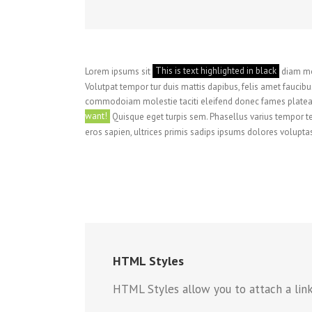
Lorem ipsums sit
This is text highlighted in black
diam mol
Volutpat tempor tur duis mattis dapibus, felis amet fauci
commodoiam molestie taciti eleifend donec fames platea m
want!
Quisque eget turpis sem. Phasellus varius tempor te
eros sapien, ultrices primis sadips ipsums dolores voluptas
HTML Styles
HTML Styles allow you to attach a link 