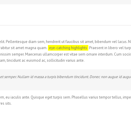
elit. Pellentesque diam sem, hendrerit ut faucibus sit amet, bibendum vel lacus
Curabitur sit amet magna quam.
eye-catching highlights
Praesent in libero vel tur
gnissim semper. Maecenas ullamcorper est vitae sem ornare interdum. Cum sociis
am, tincidunt ac euismod ac, sollicitudin varius ante.
semper. Nullam id massa a turpis bibendum tincidunt. Donec non augue id augue 
em, eu iaculis ante. Quisque eget turpis sem. Phasellus varius tempor tellus, im
es sits.