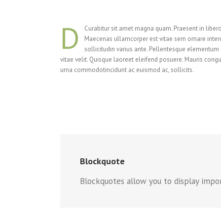
D
Curabitur sit amet magna quam. Praesent in libero
Maecenas ullamcorper est vitae sem ornare interd
sollicitudin varius ante. Pellentesque elementu
vitae velit. Quisque laoreet eleifend posuere. Mauris congu
urna commodotincidunt ac euismod ac, sollicits.
Blockquote
Blockquotes allow you to display impo