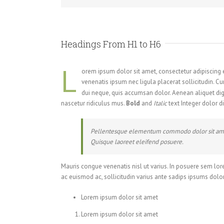
Headings From H1 to H6
L
orem ipsum dolor sit amet, consectetur adipiscing 
venenatis ipsum nec ligula placerat sollicitudin. 
dui neque, quis accumsan dolor. Aenean aliquet di
nascetur ridiculus mus.
Bold
and
Italic
text Integer dolor di
Pellentesque elementum commodo dolor sit amet 
Quisque laoreet eleifend posuere.
Mauris congue venenatis nisl ut varius. In posuere sem lor
ac euismod ac, sollicitudin varius ante sadips ipsums dolor
Lorem ipsum dolor sit amet
Lorem ipsum dolor sit amet