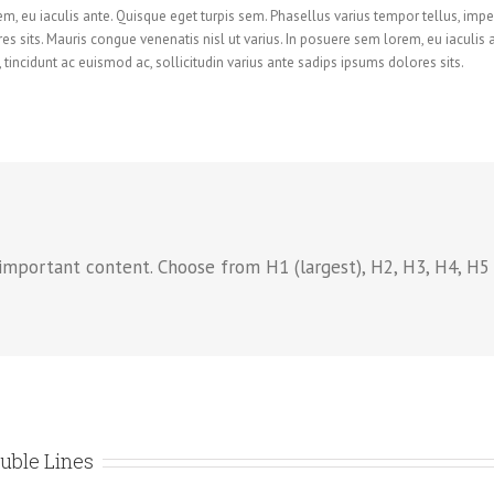
em, eu iaculis ante. Quisque eget turpis sem. Phasellus varius tempor tellus, im
es sits. Mauris congue venenatis nisl ut varius. In posuere sem lorem, eu iaculis
tincidunt ac euismod ac, sollicitudin varius ante sadips ipsums dolores sits.
important content. Choose from H1 (largest), H2, H3, H4, H5
uble Lines