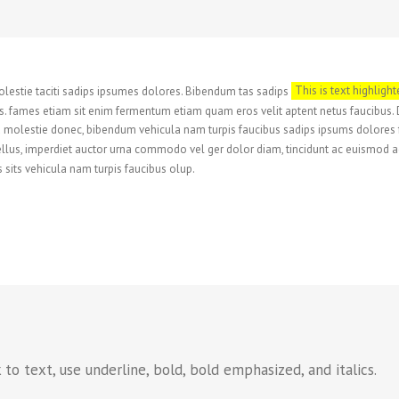
estie taciti sadips ipsumes dolores. Bibendum tas sadips
This is text highligh
bus. fames etiam sit enim fermentum etiam quam eros velit aptent netus faucibus
olestie donec, bibendum vehicula nam turpis faucibus sadips ipsums dolores fu
llus, imperdiet auctor urna commodo vel ger dolor diam, tincidunt ac euismod ac,
 sits vehicula nam turpis faucibus olup.
to text, use underline, bold, bold emphasized, and italics.