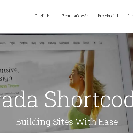
English
Bemutatkozás
Projektjeink
In
ada Shortco
Building Sites With Ease