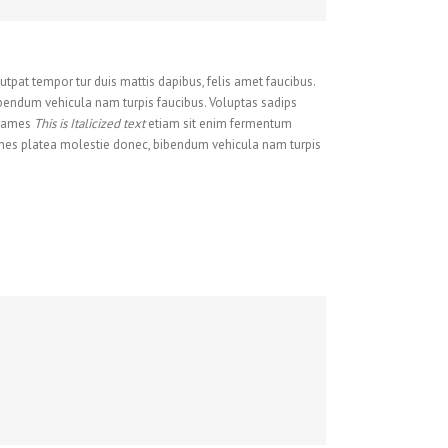
utpat tempor tur duis mattis dapibus, felis amet faucibus.
bendum vehicula nam turpis faucibus. Voluptas sadips
. fames
This is Italicized text
etiam sit enim fermentum
mes platea molestie donec, bibendum vehicula nam turpis