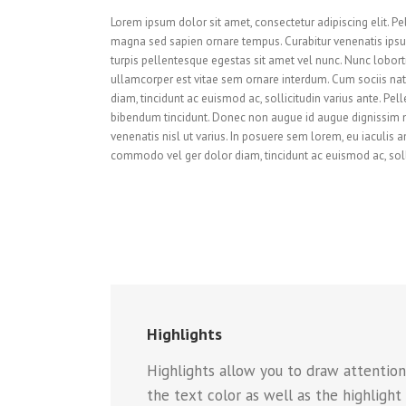
Lorem ipsum dolor sit amet, consectetur adipiscing elit. P
magna sed sapien ornare tempus. Curabitur venenatis ipsum 
turpis pellentesque egestas sit amet vel nunc. Nunc lobor
ullamcorper est vitae sem ornare interdum. Cum sociis nat
diam, tincidunt ac euismod ac, sollicitudin varius ante.
bibendum tincidunt. Donec non augue id augue dignissim m
venenatis nisl ut varius. In posuere sem lorem, eu iaculis 
commodo vel ger dolor diam, tincidunt ac euismod ac, solli
Highlights
Highlights allow you to draw attentio
the text color as well as the highlight 