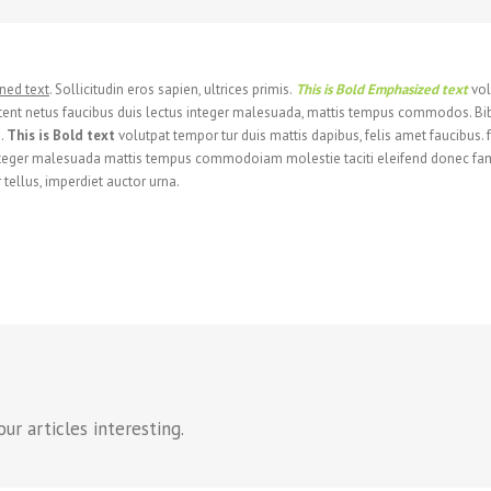
ined text
. Sollicitudin eros sapien, ultrices primis.
This is Bold Emphasized text
vol
ent netus faucibus duis lectus integer malesuada, mattis tempus commodos. Bi
s.
This is Bold text
volutpat tempor tur duis mattis dapibus, felis amet faucibus
 integer malesuada mattis tempus commodoiam molestie taciti eleifend donec fa
tellus, imperdiet auctor urna.
r articles interesting.