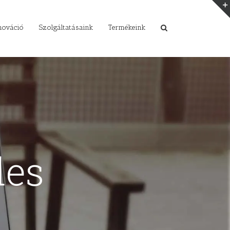
nováció
Szolgáltatásaink
Termékeink
des