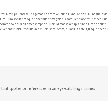
 vel turpis pellentesque egestas sit amet vel nunc. Nunc lobortis dui neque, qu
um. Cum sociis natoque penatibus et magnis dis parturient montes, nascetur ridi
m commodo dolor sit amet semper. Nullam id massa a turpis bibendum tincidunt
e venenatis nisl ut varius. In posuere sem lorem, eu iaculis ante. Quisque eget tu
rtant quotes or references in an eye-catching manner.