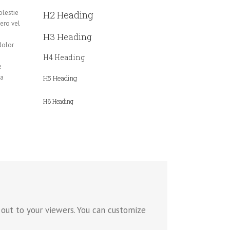
olestie
H2 Heading
ero vel
H3 Heading
dolor
s
H4 Heading
e
na
H5 Heading
H6 Heading
out to your viewers. You can customize