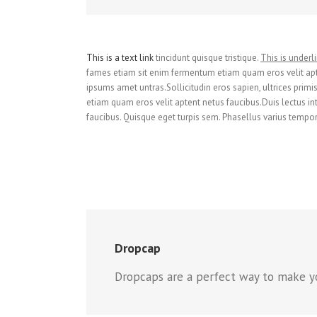
This is a text link
tincidunt quisque tristique.
This is underl
fames etiam sit enim fermentum etiam quam eros velit apt
ipsums amet untras.Sollicitudin eros sapien, ultrices primi
etiam quam eros velit aptent netus faucibus.Duis lectus
faucibus. Quisque eget turpis sem. Phasellus varius tempor 
Dropcap
Dropcaps are a perfect way to make you