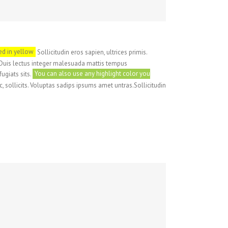
ted in yellow
Sollicitudin eros sapien, ultrices primis.
. Duis lectus integer malesuada mattis tempus
giats sits.
You can also use any highlight color you
 sollicits. Voluptas sadips ipsums amet untras.Sollicitudin